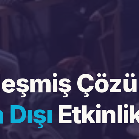
leşmiş Çözü
a Dışı
Etkinlik