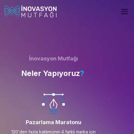
İnovasyon Mutfağı
Neler Yapıyoruz
?
Pazarlama Maratonu
120'den fazla katılımcının 4 farklı marka için