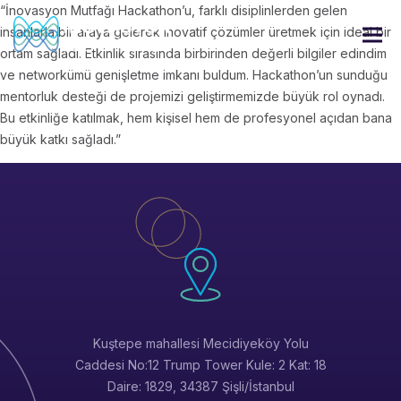
“İnovasyon Mutfağı Hackathon’u, farklı disiplinlerden gelen
insanlarla bir araya gelerek inovatif çözümler üretmek için ideal bir
ortam sağladı. Etkinlik sırasında birbirinden değerli bilgiler edindim
ve networkümü genişletme imkanı buldum. Hackathon’un sunduğu
mentorluk desteği de projemizi geliştirmemizde büyük rol oynadı.
Bu etkinliğe katılmak, hem kişisel hem de profesyonel açıdan bana
büyük katkı sağladı.”
Kuştepe mahallesi Mecidiyeköy Yolu
Caddesi No:12 Trump Tower Kule: 2 Kat: 18
Daire: 1829, 34387 Şişli/İstanbul